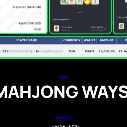
Slot
MAHJONG WAYS
WAslot
June 29, 2026