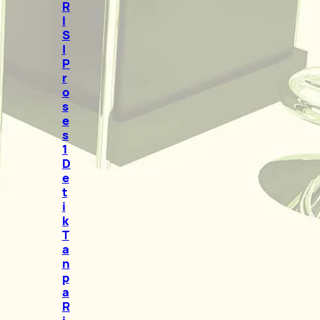
R
I
S
|
P
r
o
s
e
s
1
D
e
t
i
k
T
a
n
p
a
R