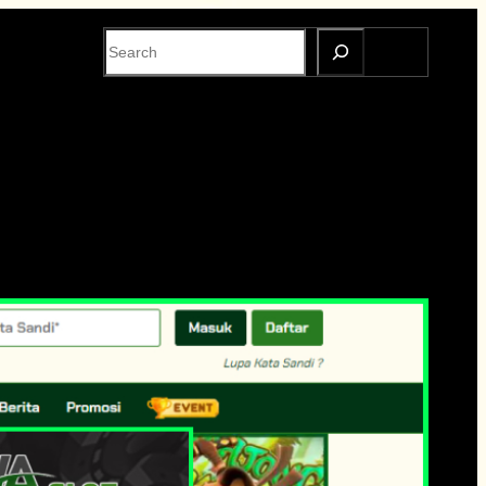
S
e
a
r
c
h