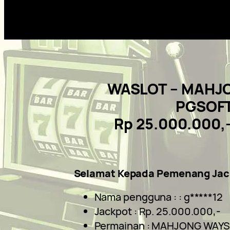
WASLOT – MAHJO
PGSOF
Rp 25.000.000,-
Selamat Kepada Pemenang Jac
Nama pengguna : : g*****12
Jackpot : Rp. 25.000.000,-
Permainan : MAHJONG WAYS