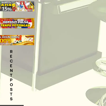
R
E
C
E
N
T
P
O
S
T
S