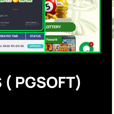
 ( PGSOFT)