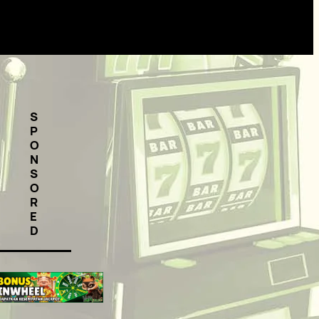
S
P
O
N
S
O
R
E
D