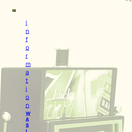
I
n
f
o
r
m
a
t
i
o
n
W
A
S
L