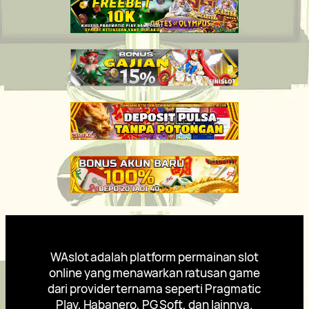
WAslot adalah platform permainan slot
online yang menawarkan ratusan game
dari provider ternama seperti Pragmatic
Play, Habanero, PG Soft, dan lainnya.