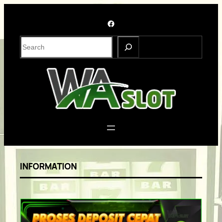
Skip
to
Facebook
content
S
e
a
r
c
h
INFORMATION