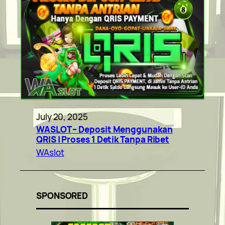
July 20, 2025
WASLOT – Deposit Menggunakan
QRIS | Proses 1 Detik Tanpa Ribet
WAslot
SPONSORED