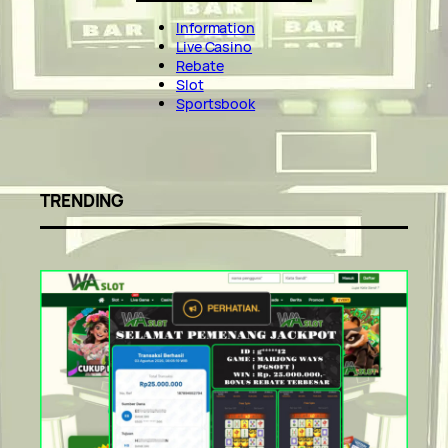
Information
Live Casino
Rebate
Slot
Sportsbook
TRENDING