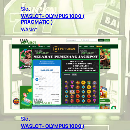
Slot
WASLOT – OLYMPUS 1000 (
PRAGMATIC )
WAslot
Slot
WASLOT – OLYMPUS 1000 (