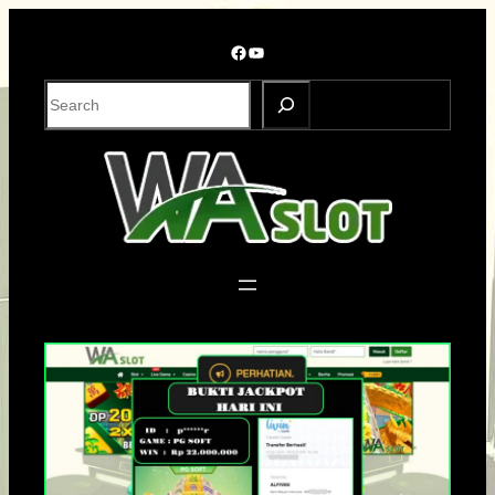
Skip
to
Facebook
YouTube
content
S
e
a
r
c
h