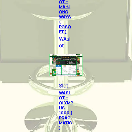
OT –
MAHJ
ONG
WAYS
(
PGSO
FT )
WAsl
ot
Slot
WASL
OT –
OLYMP
US
1000 (
PRAG
MATIC
)