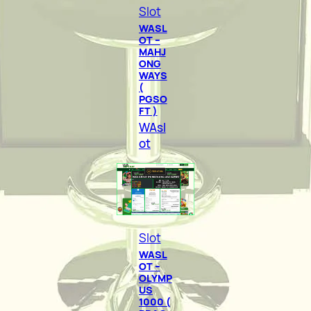
Slot
WASL
OT –
MAHJ
ONG
WAYS
(
PGSO
FT )
WAsl
ot
Slot
WASL
OT –
OLYMP
US
1000 (