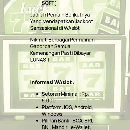
SOFT )
Jadilah Pemain Berikutnya
Yang Mendapatkan Jackpot
Sensasional di WAslot
Nikmati Berbagai Permainan
Gacor dan Semua
Kemenangan Pasti Dibayar
LUNAS!!
Informasi WAslot :
Setoran Minimal : Rp.
5.000
Platform: iOS, Android,
Windows
Pilihan Bank : BCA, BRI,
BNI, Mandiri, e-Wallet,