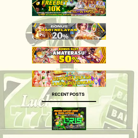
RECENT POSTS