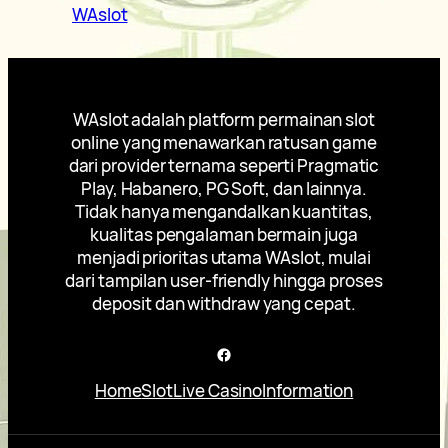
WAslot
WAslot adalah platform permainan slot
online yang menawarkan ratusan game
dari provider ternama seperti Pragmatic
Play, Habanero, PG Soft, dan lainnya.
Tidak hanya mengandalkan kuantitas,
kualitas pengalaman bermain juga
menjadi prioritas utama WAslot, mulai
dari tampilan user-friendly hingga proses
deposit dan withdraw yang cepat.
Facebook
Home
Slot
Live Casino
Information