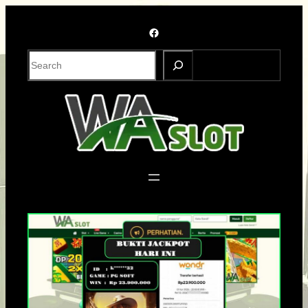
Skip
to
Facebook
content
S
e
a
r
c
h