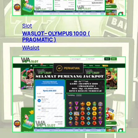
Slot
WASLOT – OLYMPUS 1000 (
PRAGMATIC )
WAslot