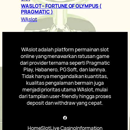
WASLOT – FORTUNE OF OLYMPUS (
PRAGMATIC )
WAslot
WAslot adalah platform permainan slot
online yang menawarkan ratusan game
dari provider ternama seperti Pragmatic
Play, Habanero, PG Soft, dan lainnya.
Tidak hanya mengandalkan kuantitas,
kualitas pengalaman bermain juga
menjadi prioritas utama WAslot, mulai
dari tampilan user-friendly hingga proses
deposit dan withdraw yang cepat.
Facebook
Home
Slot
Live Casino
Information