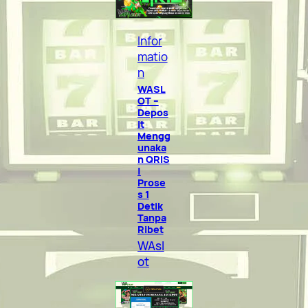
Infor
matio
n
WASL
OT –
Depos
it
Mengg
unaka
n QRIS
|
Prose
s 1
Detik
Tanpa
Ribet
WAsl
ot