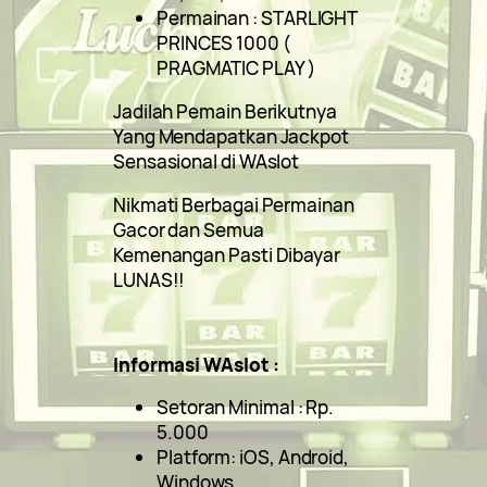
Permainan : STARLIGHT
PRINCES 1000 (
PRAGMATIC PLAY )
Jadilah Pemain Berikutnya
Yang Mendapatkan Jackpot
Sensasional di WAslot
Nikmati Berbagai Permainan
Gacor dan Semua
Kemenangan Pasti Dibayar
LUNAS!!
Informasi WAslot :
Setoran Minimal : Rp.
5.000
Platform: iOS, Android,
Windows