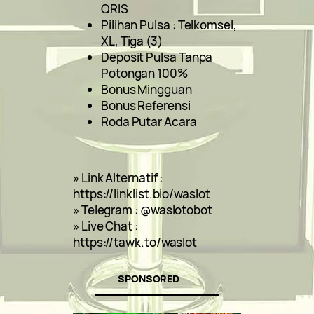
QRIS
Pilihan Pulsa : Telkomsel,
XL, Tiga (3)
Deposit Pulsa Tanpa
Potongan 100%
Bonus Mingguan
Bonus Referensi
Roda Putar Acara
» Link Alternatif :
https://linklist.bio/waslot
» Telegram : @waslotobot
» Live Chat :
https://tawk.to/waslot
SPONSORED