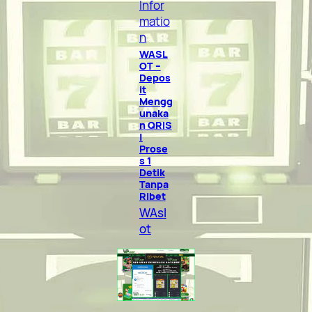
Infor
matio
n
WASL
OT –
Depos
it
Mengg
unaka
n QRIS
|
Prose
s 1
Detik
Tanpa
Ribet
WAsl
ot