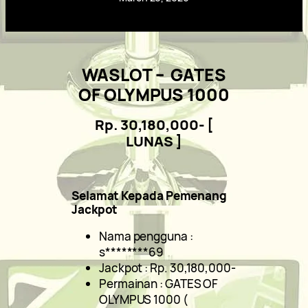
WASLOT – GATES
OF OLYMPUS 1000
Rp. 30,180,000- [
LUNAS ]
Selamat Kepada Pemenang
Jackpot
Nama pengguna :
s********69
Jackpot : Rp. 30,180,000-
Permainan : GATES OF
OLYMPUS 1000 (