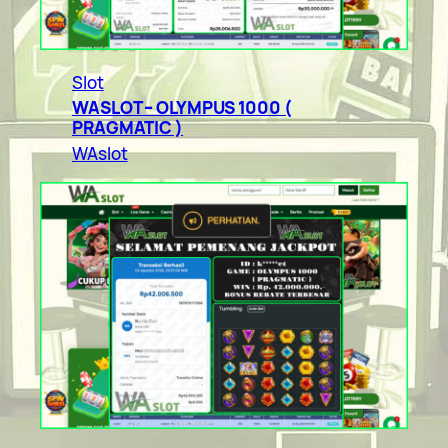
Slot
WASLOT – OLYMPUS 1000 (
PRAGMATIC )
WAslot