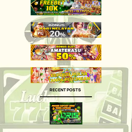
RECENT POSTS