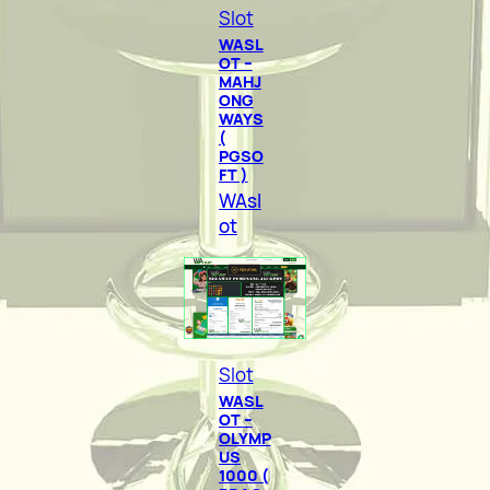
Slot
WASL
OT –
MAHJ
ONG
WAYS
(
PGSO
FT )
WAsl
ot
Slot
WASL
OT –
OLYMP
US
1000 (