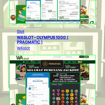
Slot
WASLOT – OLYMPUS 1000 (
PRAGMATIC )
WAslot