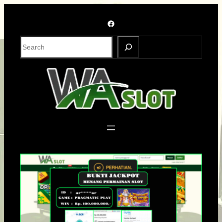
Skip
to
Facebook
content
S
e
a
r
c
h