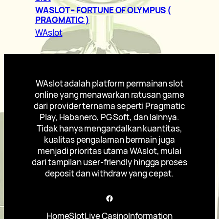
WASLOT – FORTUNE OF OLYMPUS (
PRAGMATIC )
WAslot
WAslot adalah platform permainan slot
online yang menawarkan ratusan game
dari provider ternama seperti Pragmatic
Play, Habanero, PG Soft, dan lainnya.
Tidak hanya mengandalkan kuantitas,
kualitas pengalaman bermain juga
menjadi prioritas utama WAslot, mulai
dari tampilan user-friendly hingga proses
deposit dan withdraw yang cepat.
Facebook
Home
Slot
Live Casino
Information