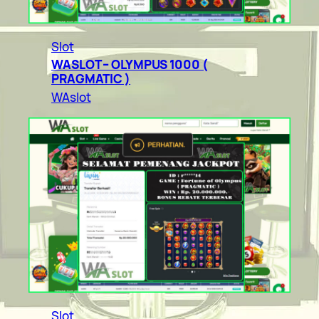
Slot
WASLOT – OLYMPUS 1000 (
PRAGMATIC )
WAslot
Slot