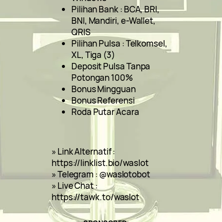
Pilihan Bank : BCA, BRI,
BNI, Mandiri, e-Wallet,
QRIS
Pilihan Pulsa : Telkomsel,
XL, Tiga (3)
Deposit Pulsa Tanpa
Potongan 100%
Bonus Mingguan
Bonus Referensi
Roda Putar Acara
» Link Alternatif :
https://linklist.bio/waslot
» Telegram : @waslotobot
» Live Chat :
https://tawk.to/waslot