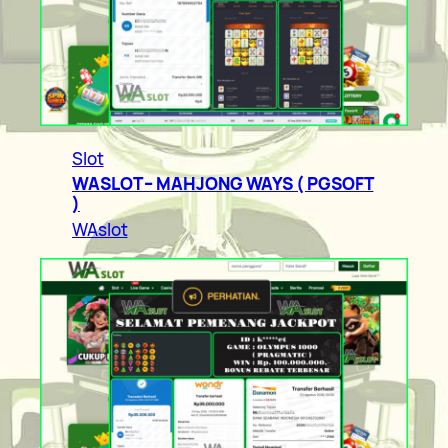
Slot
WASLOT – MAHJONG WAYS ( PGSOFT
)
WAslot