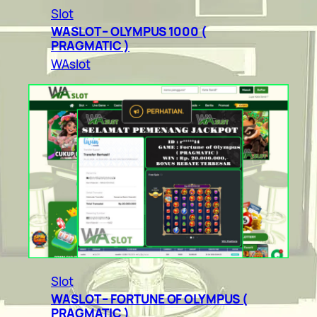
Slot
WASLOT – OLYMPUS 1000 (
PRAGMATIC )
WAslot
Slot
WASLOT – FORTUNE OF OLYMPUS (
PRAGMATIC )