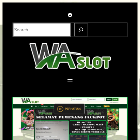
Skip
to
Facebook
content
S
e
a
r
c
h