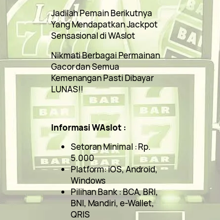
Jadilah Pemain Berikutnya
Yang Mendapatkan Jackpot
Sensasional di WAslot
Nikmati Berbagai Permainan
Gacor dan Semua
Kemenangan Pasti Dibayar
LUNAS!!
Informasi WAslot :
Setoran Minimal : Rp.
5.000
Platform: iOS, Android,
Windows
Pilihan Bank : BCA, BRI,
BNI, Mandiri, e-Wallet,
QRIS