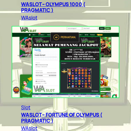
WASLOT – OLYMPUS 1000 (
PRAGMATIC )
WAslot
Slot
WASLOT – FORTUNE OF OLYMPUS (
PRAGMATIC )
WAslot