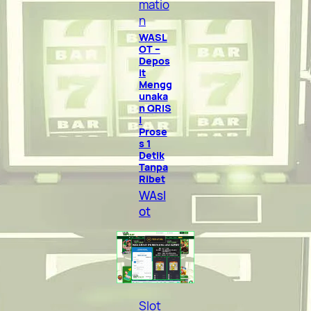
matio
n
WASL
OT –
Depos
it
Mengg
unaka
n QRIS
|
Prose
s 1
Detik
Tanpa
Ribet
WAsl
ot
Slot