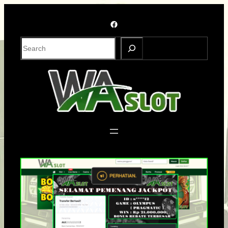
Skip
to
Facebook
content
S
e
a
r
c
h