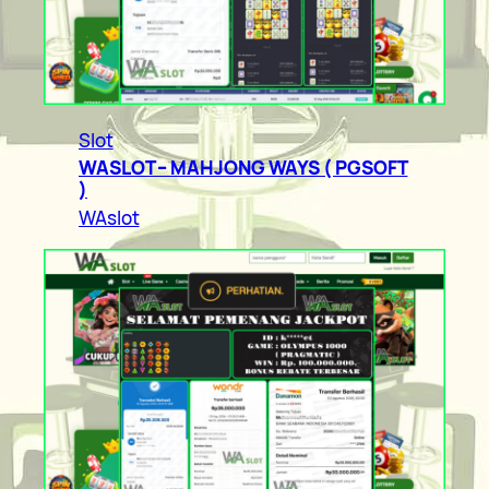
Slot
WASLOT – MAHJONG WAYS ( PGSOFT
)
WAslot