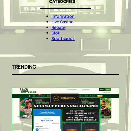
CATEGORIES
Information
Live Casino
Rebate
Slot
Sportsbook
TRENDING