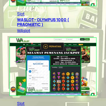
Slot
WASLOT – OLYMPUS 1000 (
PRAGMATIC )
WAslot
Slot