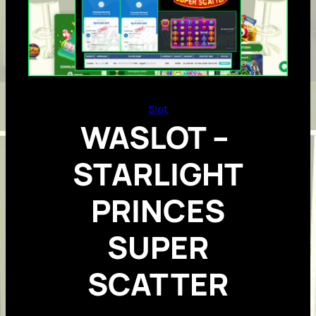
Slot
WASLOT –
STARLIGHT
PRINCES
SUPER
SCATTER