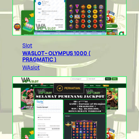
Slot
WASLOT – OLYMPUS 1000 (
PRAGMATIC )
WAslot