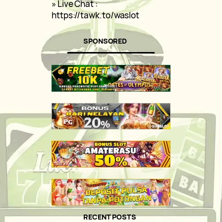
» Live Chat :
https://tawk.to/waslot
SPONSORED
RECENT POSTS