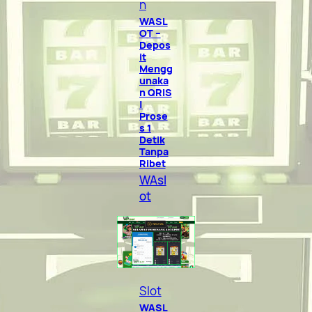
n
WASL
OT –
Depos
it
Mengg
unaka
n QRIS
|
Prose
s 1
Detik
Tanpa
Ribet
WAsl
ot
Slot
WASL