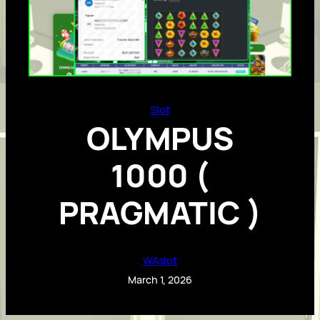
Slot
OLYMPUS
1000 (
PRAGMATIC )
WAslot
March 1, 2026