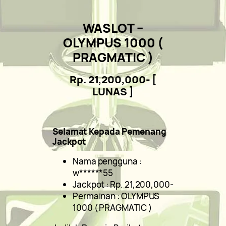
WASLOT –
OLYMPUS 1000 (
PRAGMATIC )
Rp. 21,200,000- [
LUNAS ]
Selamat Kepada Pemenang
Jackpot
Nama pengguna :
w******55
Jackpot : Rp. 21,200,000-
Permainan : OLYMPUS
1000 ( PRAGMATIC )