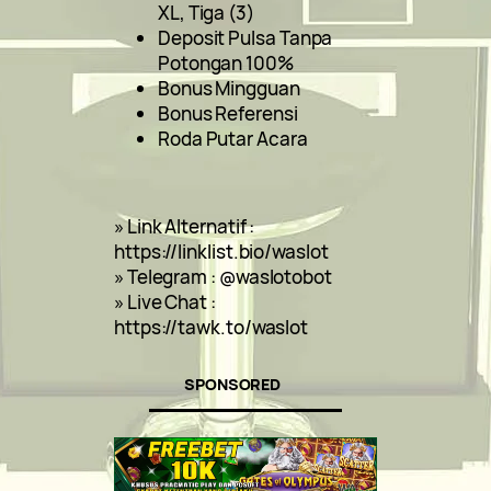
XL, Tiga (3)
Deposit Pulsa Tanpa
Potongan 100%
Bonus Mingguan
Bonus Referensi
Roda Putar Acara
» Link Alternatif :
https://linklist.bio/waslot
» Telegram : @waslotobot
» Live Chat :
https://tawk.to/waslot
SPONSORED