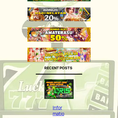
RECENT POSTS
Infor
matio