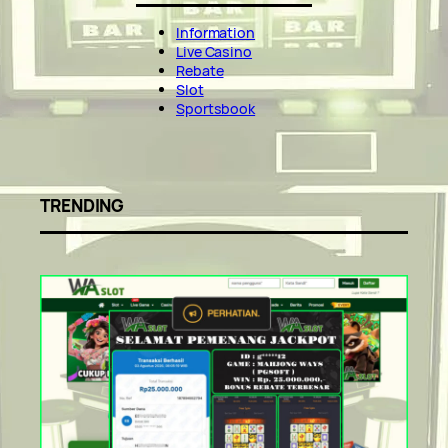
Information
Live Casino
Rebate
Slot
Sportsbook
TRENDING