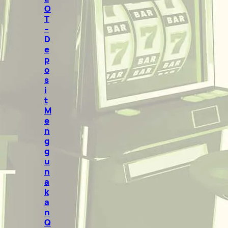
O
T
–
D
e
p
o
s
i
t
M
e
n
g
g
u
n
a
k
a
n
Q