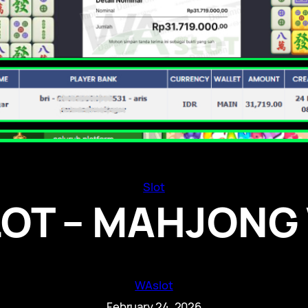
Slot
OT – MAHJONG
WAslot
February 24, 2026