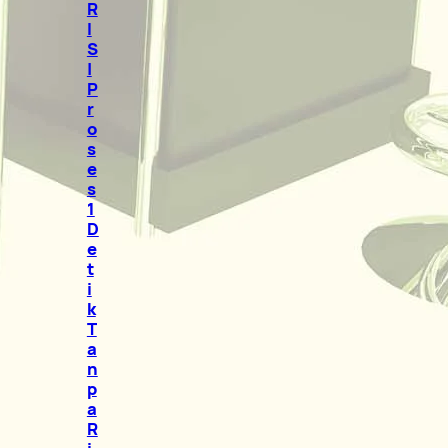
R
I
S
|
P
r
o
s
e
s
1
D
e
t
i
k
T
a
n
p
a
R