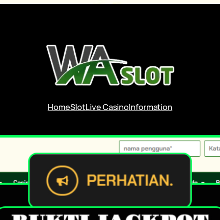
Home
Slot
Live Casino
Information