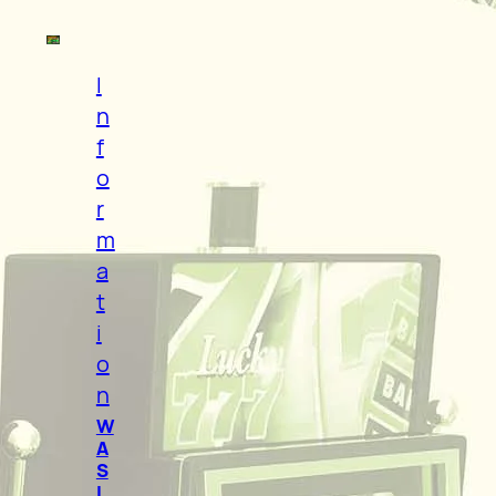
I
n
f
o
r
m
a
t
i
o
n
W
A
S
L