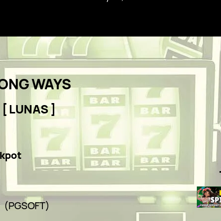
JONG WAYS
 [ LUNAS ]
kpot
S (PGSOFT)