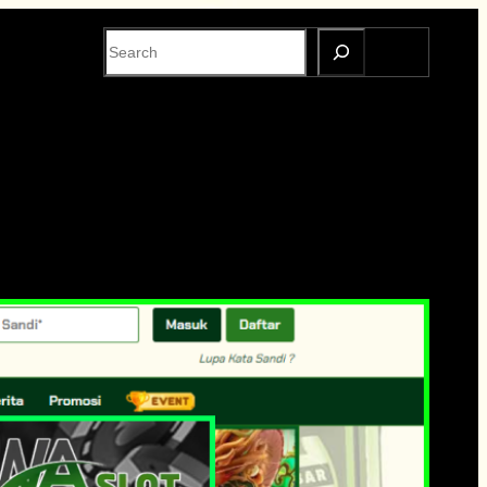
S
e
a
r
c
h