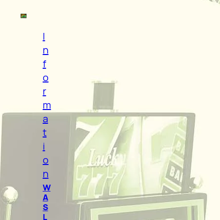
I
n
f
o
r
m
a
t
i
o
n
W
A
S
L