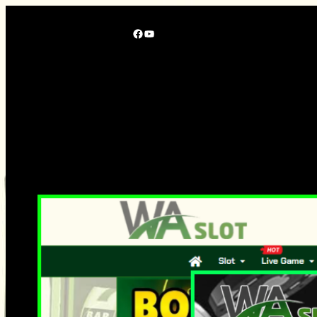
Skip
to
Facebook
YouTube
content