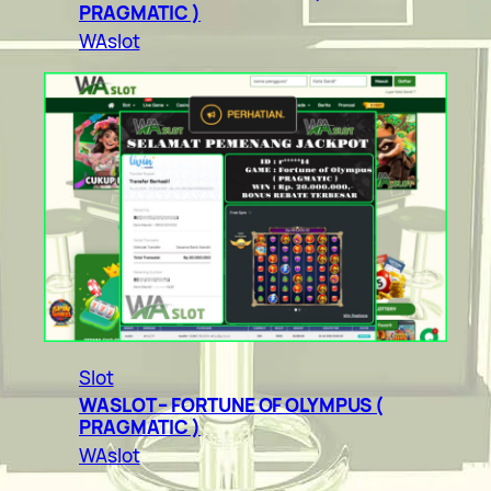
PRAGMATIC )
WAslot
Slot
WASLOT – FORTUNE OF OLYMPUS (
PRAGMATIC )
WAslot