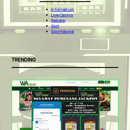
Information
Live Casino
Rebate
Slot
Sportsbook
TRENDING