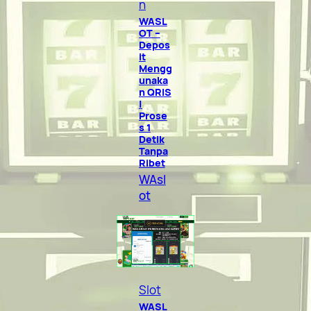
n
WASL
OT –
Depos
it
Mengg
unaka
n QRIS
|
Prose
s 1
Detik
Tanpa
Ribet
WAsl
ot
Slot
WASL