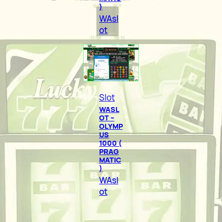
)
WAsl
ot
Slot
WASL
OT –
OLYMP
US
1000 (
PRAG
MATIC
)
WAsl
ot