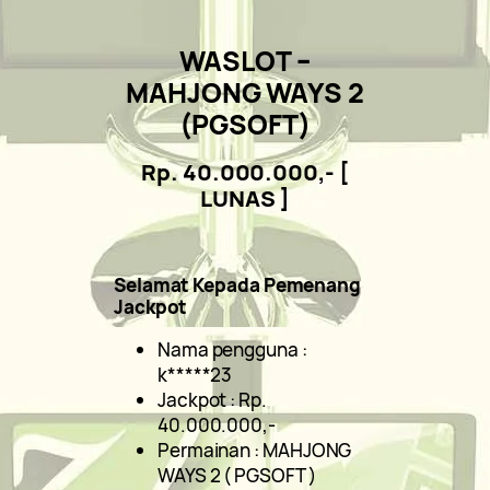
WASLOT –
MAHJONG WAYS 2
(PGSOFT)
Rp. 40.000.000,- [
LUNAS ]
Selamat Kepada Pemenang
Jackpot
Nama pengguna :
k*****23
Jackpot : Rp.
40.000.000,-
Permainan : MAHJONG
WAYS 2 ( PGSOFT )