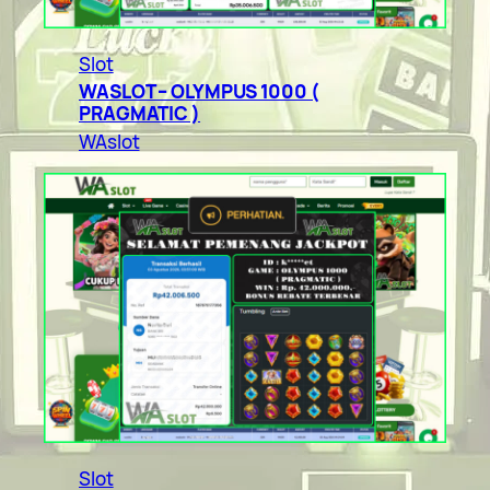
Slot
WASLOT – OLYMPUS 1000 (
PRAGMATIC )
WAslot
Slot