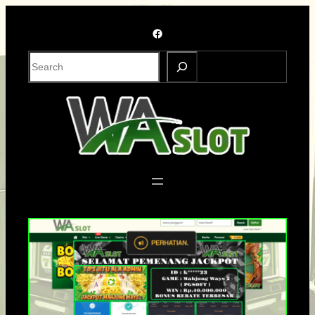
Skip
to
Facebook
content
S
e
a
r
c
h