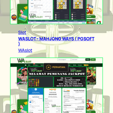
Slot
WASLOT – MAHJONG WAYS ( PGSOFT
)
WAslot