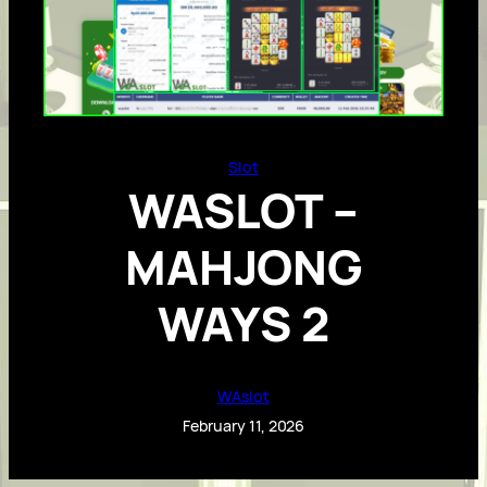
Slot
WASLOT –
MAHJONG
WAYS 2
WAslot
February 11, 2026