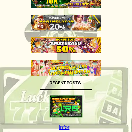
RECENT POSTS
Infor