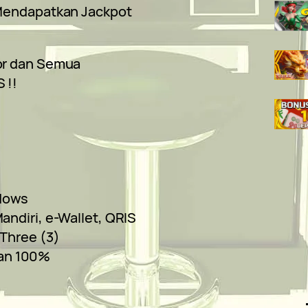
 Mendapatkan Jackpot
or dan Semua
 !!
ndows
Mandiri, e-Wallet, QRIS
 Three (3)
gan 100%