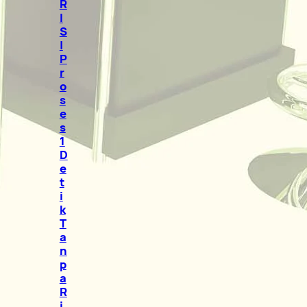
R
I
S
|
P
r
o
s
e
s
1
D
e
t
i
k
T
a
n
p
a
R
i