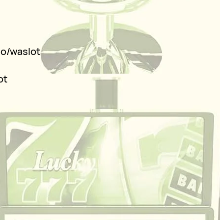
bio/waslot
ot