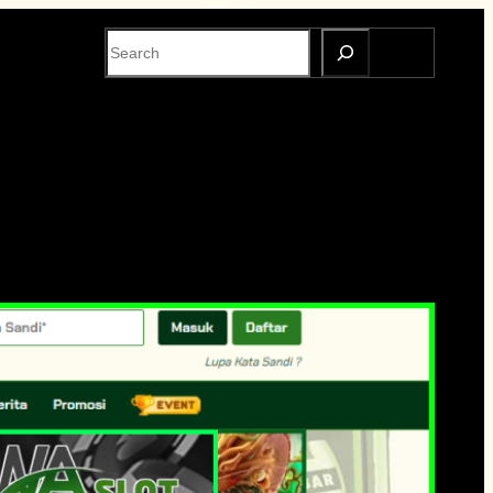
S
e
a
r
c
h