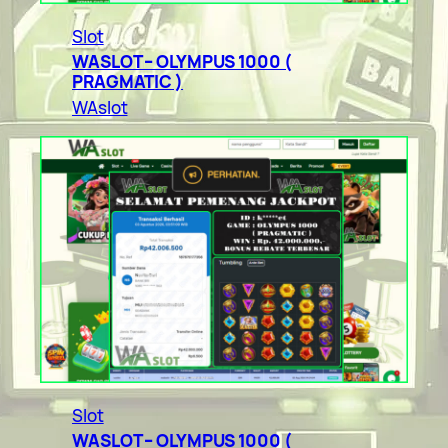
Slot
WASLOT – OLYMPUS 1000 (
PRAGMATIC )
WAslot
Slot
WASLOT – OLYMPUS 1000 (