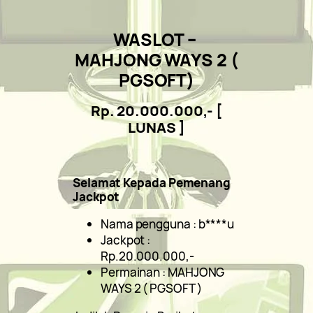
WASLOT –
MAHJONG WAYS 2 (
PGSOFT)
Rp. 20
.000.000,-
[
LUNAS ]
Selamat Kepada Pemenang
Jackpot
Nama pengguna : b****u
Jackpot :
Rp.20.000.000,-
Permainan : MAHJONG
WAYS 2 ( PGSOFT )