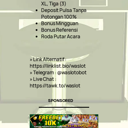
XL, Tiga (3)
Deposit Pulsa Tanpa
Potongan 100%
Bonus Mingguan
Bonus Referensi
Roda Putar Acara
» Link Alternatif :
https://linklist.bio/waslot
» Telegram : @waslotobot
» Live Chat :
https://tawk.to/waslot
SPONSORED