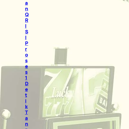
a
n
Q
R
I
S
|
P
r
o
s
e
s
1
D
e
t
i
k
T
a
n