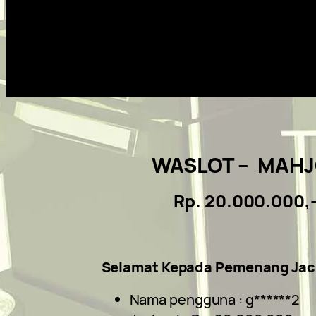
WASLOT – MAH
Rp. 20.000.000,-
Selamat Kepada Pemenang Jac
Nama pengguna : g******2