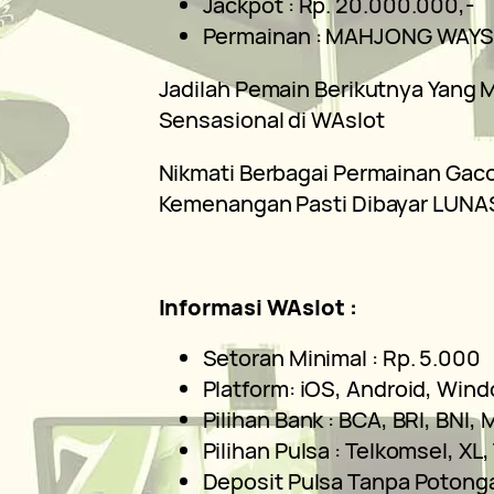
Jackpot : Rp. 20.000.000,-
Permainan : MAHJONG WAYS
Jadilah Pemain Berikutnya Yang
Sensasional di WAslot
Nikmati Berbagai Permainan Gac
Kemenangan Pasti Dibayar LUNA
Informasi WAslot :
Setoran Minimal : Rp. 5.000
Platform: iOS, Android, Win
Pilihan Bank : BCA, BRI, BNI, 
Pilihan Pulsa : Telkomsel, XL,
Deposit Pulsa Tanpa Poton