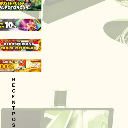
R
E
C
E
N
T
P
O
S