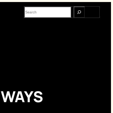
S
e
a
r
c
h
 WAYS