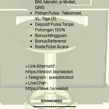
BNI, Mandiri, e-Wallet,
QRIS
Pilihan Pulsa : Telkomsel,
XL, Tiga (3)
Deposit Pulsa Tanpa
Potongan 100%
Bonus Mingguan
Bonus Referensi
Roda Putar Acara
» Link Alternatif :
https://linklist.bio/waslot
» Telegram : @waslotobot
» Live Chat :
https://tawk.to/waslot
SPONSORED