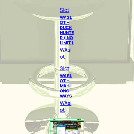
Slot
WASL
OT –
DUCK
HUNTE
R ( NO
LIMIT )
WAsl
ot
Slot
WASL
OT –
MAHJ
ONG
WAYS
WAsl
ot