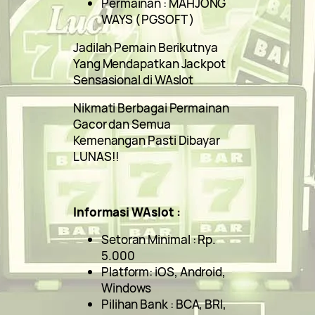
Permainan : MAHJONG
WAYS ( PGSOFT )
Jadilah Pemain Berikutnya
Yang Mendapatkan Jackpot
Sensasional di WAslot
Nikmati Berbagai Permainan
Gacor dan Semua
Kemenangan Pasti Dibayar
LUNAS!!
Informasi WAslot :
Setoran Minimal : Rp.
5.000
Platform: iOS, Android,
Windows
Pilihan Bank : BCA, BRI,