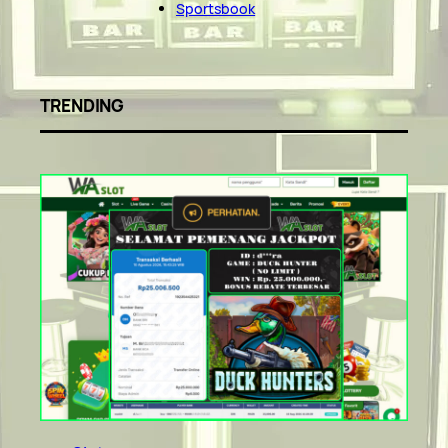
Sportsbook
TRENDING