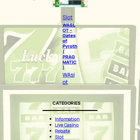
Slot
WASL
OT –
Gates
of
Pyroth
(
PRAG
MATIC
)
WAsl
ot
CATEGORIES
Information
Live Casino
Rebate
Slot