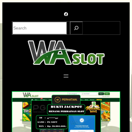
Skip
to
Facebook
content
S
e
a
r
c
h