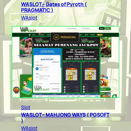
WASLOT – Gates of Pyroth (
PRAGMATIC )
WAslot
Slot
WASLOT – MAHJONG WAYS ( PGSOFT
)
WAslot