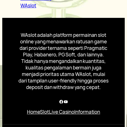
WAslot
WAslot adalah platform permainan slot
online yang menawarkan ratusan game
dari provider ternama seperti Pragmatic
Play, Habanero, PG Soft, dan lainnya.
Tidak hanya mengandalkan kuantitas,
kualitas pengalaman bermain juga
menjadi prioritas utama WAslot, mulai
dari tampilan user-friendly hingga proses
deposit dan withdraw yang cepat.
Facebook
YouTube
Home
Slot
Live Casino
Information