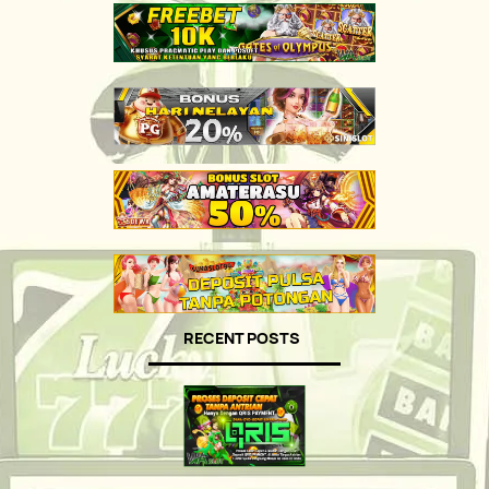
RECENT POSTS