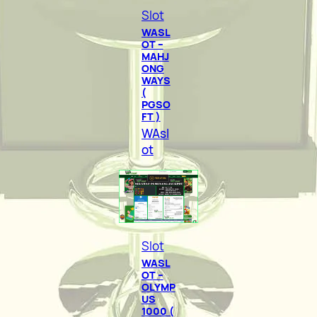
Slot
WASL
OT –
MAHJ
ONG
WAYS
(
PGSO
FT )
WAsl
ot
Slot
WASL
OT –
OLYMP
US
1000 (