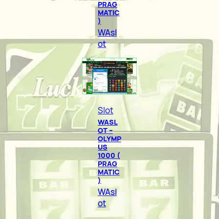
PRAG
MATIC
)
WAsl
ot
Slot
WASL
OT –
OLYMP
US
1000 (
PRAG
MATIC
)
WAsl
ot