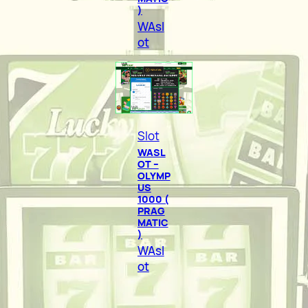
)
WAsl
ot
Slot
WASL
OT –
OLYMP
US
1000 (
PRAG
MATIC
)
WAsl
ot