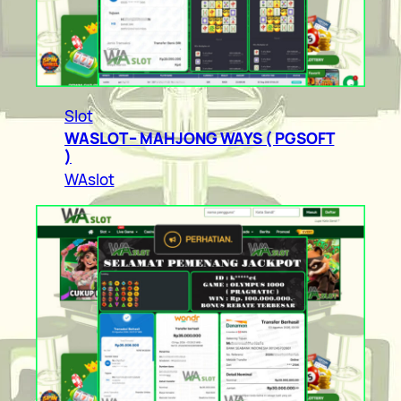
Slot
WASLOT – MAHJONG WAYS ( PGSOFT
)
WAslot