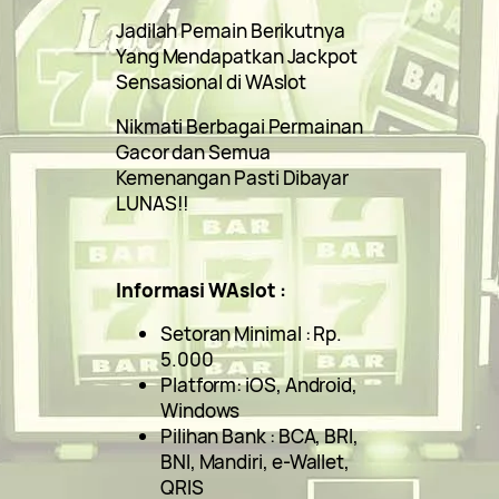
Jadilah Pemain Berikutnya
Yang Mendapatkan Jackpot
Sensasional di WAslot
Nikmati Berbagai Permainan
Gacor dan Semua
Kemenangan Pasti Dibayar
LUNAS!!
Informasi WAslot :
Setoran Minimal : Rp.
5.000
Platform: iOS, Android,
Windows
Pilihan Bank : BCA, BRI,
BNI, Mandiri, e-Wallet,
QRIS