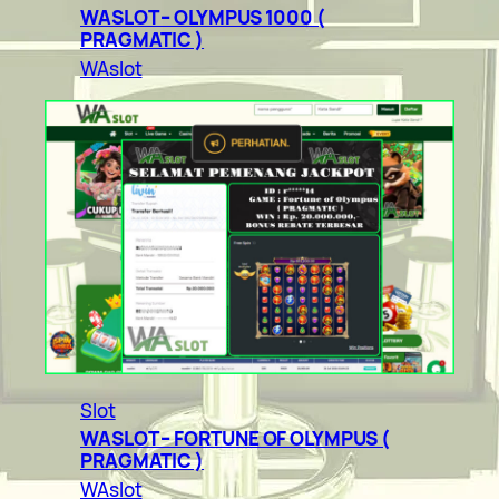
WASLOT – OLYMPUS 1000 (
PRAGMATIC )
WAslot
Slot
WASLOT – FORTUNE OF OLYMPUS (
PRAGMATIC )
WAslot