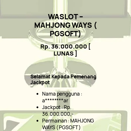
WASLOT –
MAHJONG WAYS (
PGSOFT)
Rp. 36.000.000 [
LUNAS ]
Selamat Kepada Pemenang
Jackpot
Nama pengguna :
a********ar
Jackpot : Rp.
36.000.000,-
Permainan : MAHJONG
WAYS ( PGSOFT )