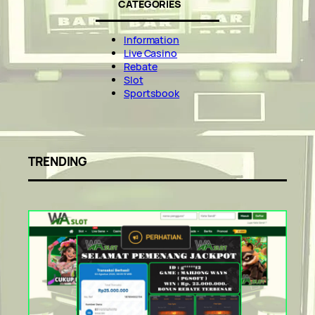
CATEGORIES
Information
Live Casino
Rebate
Slot
Sportsbook
TRENDING