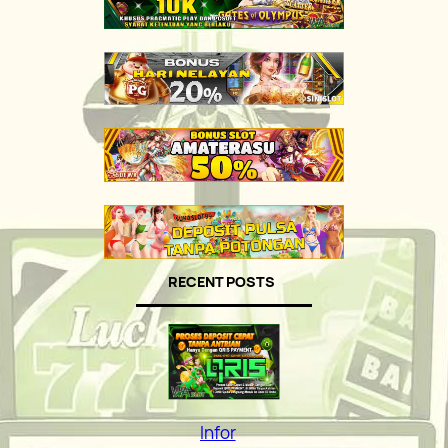
RECENT POSTS
Infor