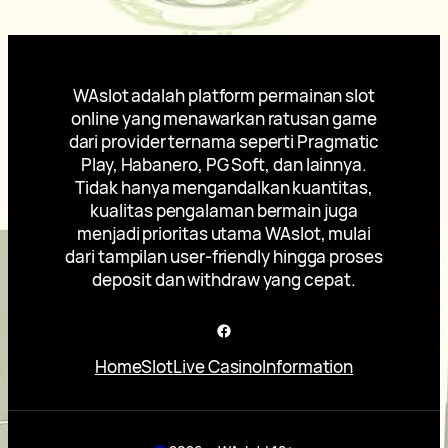
WAslot adalah platform permainan slot
online yang menawarkan ratusan game
dari provider ternama seperti Pragmatic
Play, Habanero, PG Soft, dan lainnya.
Tidak hanya mengandalkan kuantitas,
kualitas pengalaman bermain juga
menjadi prioritas utama WAslot, mulai
dari tampilan user-friendly hingga proses
deposit dan withdraw yang cepat.
Facebook
Home
Slot
Live Casino
Information