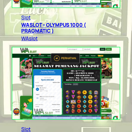
Slot
WASLOT – OLYMPUS 1000 (
PRAGMATIC )
WAslot
Slot