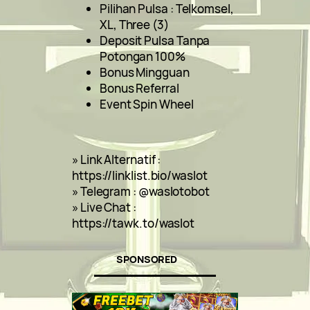
Pilihan Pulsa : Telkomsel,
XL, Three (3)
Deposit Pulsa Tanpa
Potongan 100%
Bonus Mingguan
Bonus Referral
Event Spin Wheel
» Link Alternatif :
https://linklist.bio/waslot
» Telegram : @waslotobot
» Live Chat :
https://tawk.to/waslot
SPONSORED