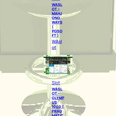
WASL
OT –
MAHJ
ONG
WAYS
(
PGSO
FT )
WAsl
ot
Slot
WASL
OT –
OLYMP
US
1000 (
PRAG
MATIC