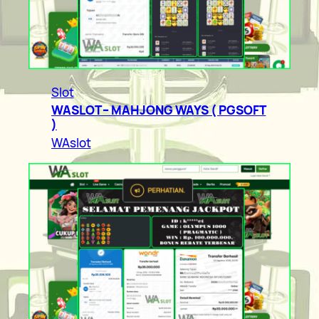
Slot
WASLOT – MAHJONG WAYS ( PGSOFT
)
WAslot