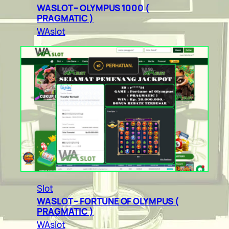
WASLOT – OLYMPUS 1000 (
PRAGMATIC )
WAslot
Slot
WASLOT – FORTUNE OF OLYMPUS (
PRAGMATIC )
WAslot