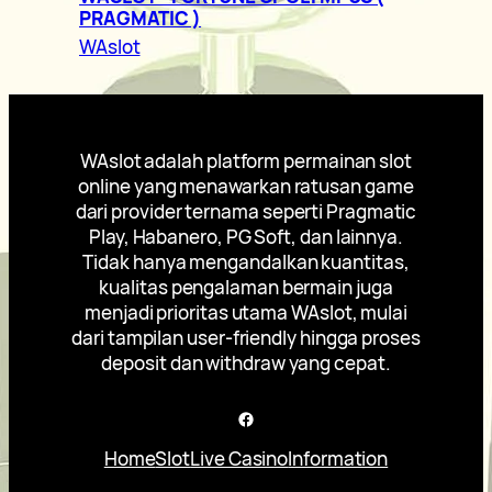
PRAGMATIC )
WAslot
WAslot adalah platform permainan slot
online yang menawarkan ratusan game
dari provider ternama seperti Pragmatic
Play, Habanero, PG Soft, dan lainnya.
Tidak hanya mengandalkan kuantitas,
kualitas pengalaman bermain juga
menjadi prioritas utama WAslot, mulai
dari tampilan user-friendly hingga proses
deposit dan withdraw yang cepat.
Facebook
Home
Slot
Live Casino
Information