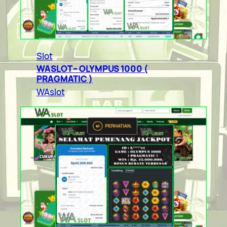
Slot
WASLOT – OLYMPUS 1000 (
PRAGMATIC )
WAslot