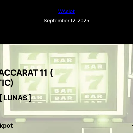
WAslot
September 12, 2025
ACCARAT 11 (
IC)
[ LUNAS ]
kpot