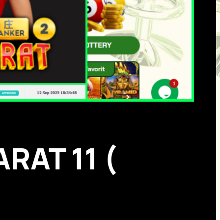
RAT 11 (