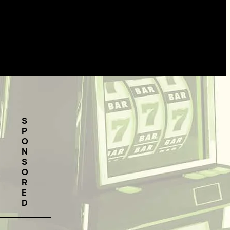
S
P
O
N
S
O
R
E
D