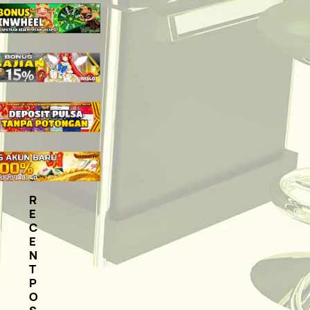
R
E
C
E
N
T
P
O