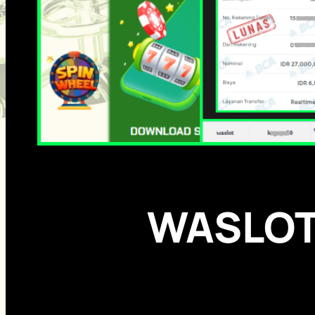
WASLOT 