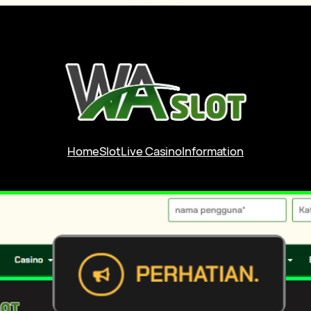
Home
Slot
Live Casino
Information