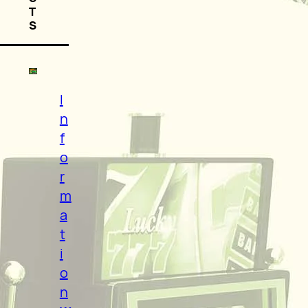
T
S
I
n
f
o
r
m
a
t
i
o
n