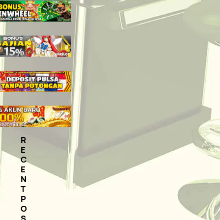
R
E
C
E
N
T
P
O
S