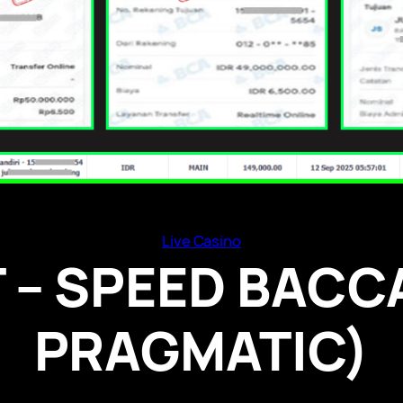
Live Casino
– SPEED BACCA
PRAGMATIC)