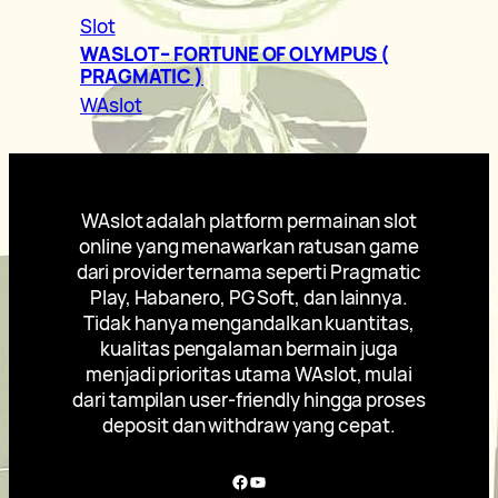
Slot
WASLOT – FORTUNE OF OLYMPUS (
PRAGMATIC )
WAslot
WAslot adalah platform permainan slot
online yang menawarkan ratusan game
dari provider ternama seperti Pragmatic
Play, Habanero, PG Soft, dan lainnya.
Tidak hanya mengandalkan kuantitas,
kualitas pengalaman bermain juga
menjadi prioritas utama WAslot, mulai
dari tampilan user-friendly hingga proses
deposit dan withdraw yang cepat.
Facebook
YouTube