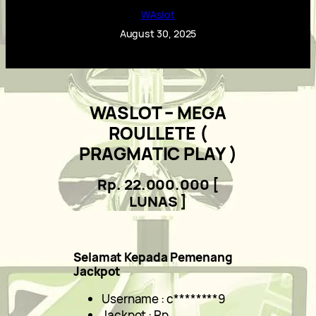
WAslot
August 30, 2025
WASLOT – MEGA
ROULLETE (
PRAGMATIC PLAY )
Rp. 22.000.000 [
LUNAS ]
Selamat Kepada Pemenang
Jackpot
Username : c********9
Jackpot : Rp.