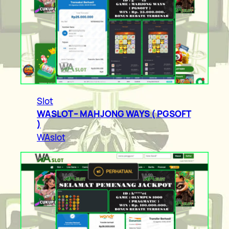
Slot
WASLOT – MAHJONG WAYS ( PGSOFT
)
WAslot