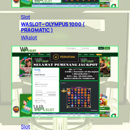
Slot
WASLOT – OLYMPUS 1000 (
PRAGMATIC )
WAslot
Slot