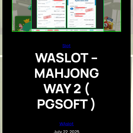
Slot
WASLOT –
MAHJONG
WAY 2 (
PGSOFT )
WAslot
July 22, 2025