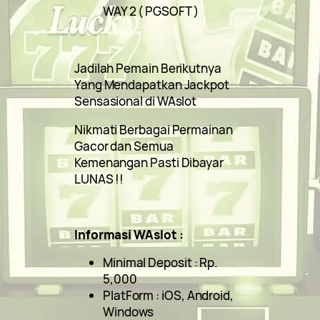
WAY 2 ( PGSOFT )
Jadilah Pemain Berikutnya
Yang Mendapatkan Jackpot
Sensasional di WAslot
Nikmati Berbagai Permainan
Gacor dan Semua
Kemenangan Pasti Dibayar
LUNAS !!
Informasi WAslot :
Minimal Deposit : Rp.
5,000
PlatForm : iOS, Android,
Windows