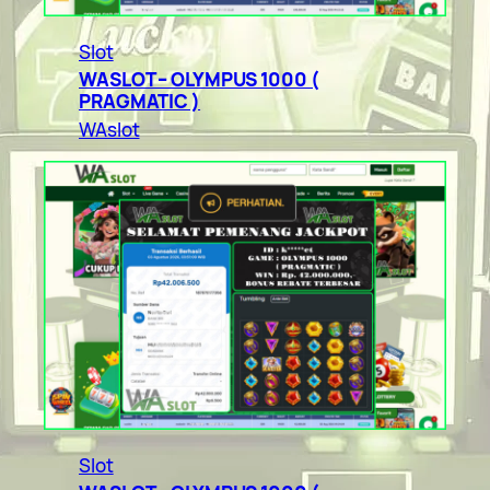
Slot
WASLOT – OLYMPUS 1000 (
PRAGMATIC )
WAslot
Slot