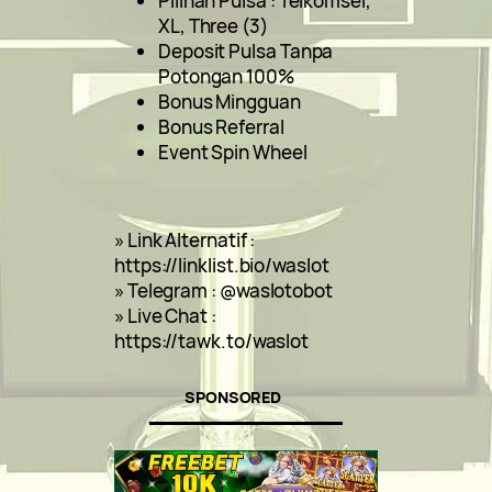
Pilihan Pulsa : Telkomsel,
XL, Three (3)
Deposit Pulsa Tanpa
Potongan 100%
Bonus Mingguan
Bonus Referral
Event Spin Wheel
» Link Alternatif :
https://linklist.bio/waslot
» Telegram : @waslotobot
» Live Chat :
https://tawk.to/waslot
SPONSORED