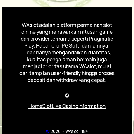
WAslot adalah platform permainan slot
online yang menawarkan ratusan game
dari provider ternama seperti Pragmatic
Play, Habanero, PG Soft, dan lainnya.
Tidak hanya mengandalkan kuantitas,
kualitas pengalaman bermain juga
menjadi prioritas utama WAslot, mulai
dari tampilan user-friendly hingga proses
deposit dan withdraw yang cepat.
Facebook
Home
Slot
Live Casino
Information
©
2026 • WAslot | 18+