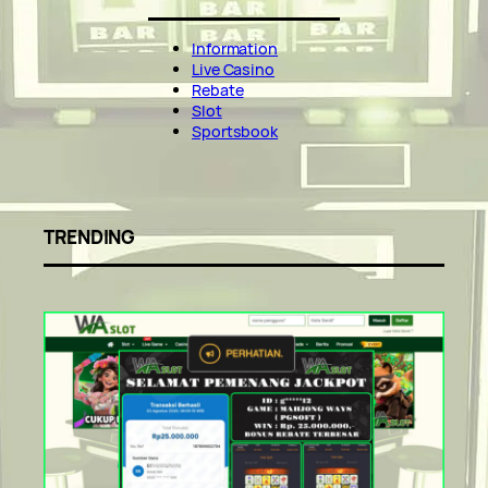
Information
Live Casino
Rebate
Slot
Sportsbook
TRENDING