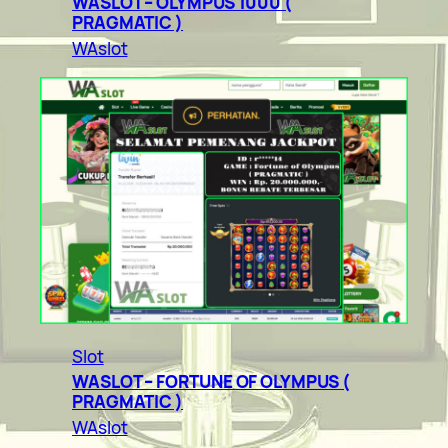
WASLOT – OLYMPUS 1000 (
PRAGMATIC )
WAslot
Slot
WASLOT – FORTUNE OF OLYMPUS (
PRAGMATIC )
WAslot