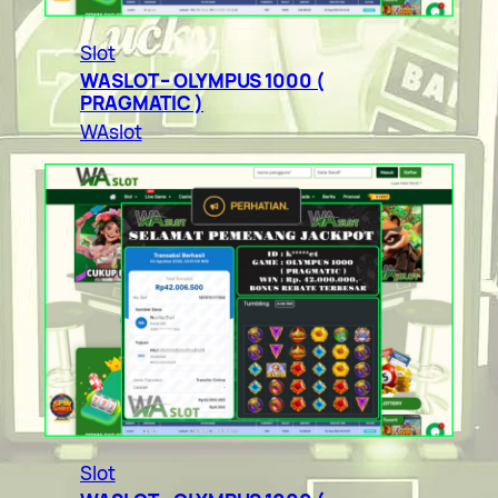
Slot
WASLOT – OLYMPUS 1000 (
PRAGMATIC )
WAslot
Slot