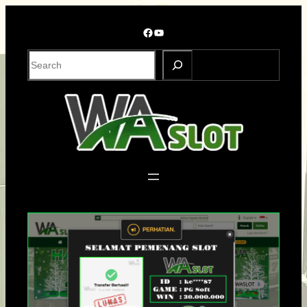
Skip
to
Facebook
YouTube
content
S
e
a
r
c
h