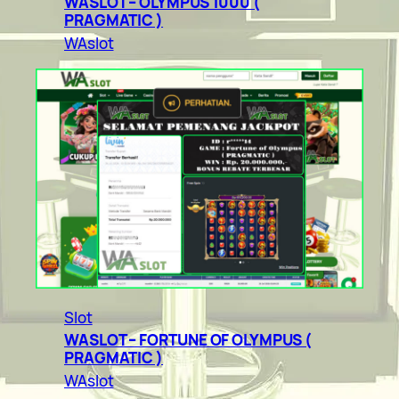
WASLOT – OLYMPUS 1000 (
PRAGMATIC )
WAslot
Slot
WASLOT – FORTUNE OF OLYMPUS (
PRAGMATIC )
WAslot