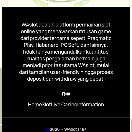
WAslot adalah platform permainan slot
online yang menawarkan ratusan game
dari provider ternama seperti Pragmatic
Play, Habanero, PG Soft, dan lainnya.
Tidak hanya mengandalkan kuantitas,
kualitas pengalaman bermain juga
menjadi prioritas utama WAslot, mulai
dari tampilan user-friendly hingga proses
deposit dan withdraw yang cepat.
Facebook
YouTube
Home
Slot
Live Casino
Information
©
2026 • WAslot | 18+