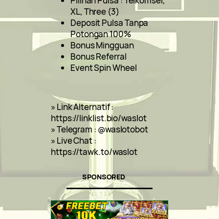
Pilihan Pulsa : Telkomsel,
XL, Three (3)
Deposit Pulsa Tanpa
Potongan 100%
Bonus Mingguan
Bonus Referral
Event Spin Wheel
» Link Alternatif :
https://linklist.bio/waslot
» Telegram : @waslotobot
» Live Chat :
https://tawk.to/waslot
SPONSORED