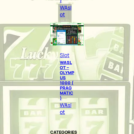
)
WAsl
ot
Slot
WASL
OT –
OLYMP
US
1000 (
PRAG
MATIC
)
WAsl
ot
CATEGORIES