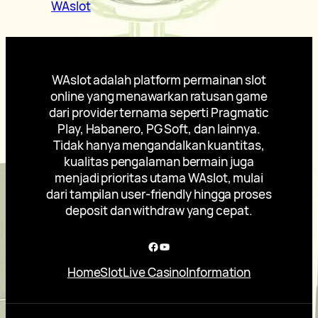
WAslot
WAslot adalah platform permainan slot
online yang menawarkan ratusan game
dari provider ternama seperti Pragmatic
Play, Habanero, PG Soft, dan lainnya.
Tidak hanya mengandalkan kuantitas,
kualitas pengalaman bermain juga
menjadi prioritas utama WAslot, mulai
dari tampilan user-friendly hingga proses
deposit dan withdraw yang cepat.
Facebook
YouTube
Home
Slot
Live Casino
Information