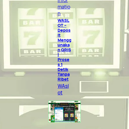
Infor
matio
n
WASL
OT –
Depos
it
Mengg
unaka
n QRIS
|
Prose
s 1
Detik
Tanpa
Ribet
WAsl
ot