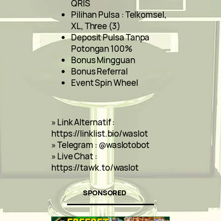
QRIS
Pilihan Pulsa : Telkomsel,
XL, Three (3)
Deposit Pulsa Tanpa
Potongan 100%
Bonus Mingguan
Bonus Referral
Event Spin Wheel
» Link Alternatif :
https://linklist.bio/waslot
» Telegram : @waslotobot
» Live Chat :
https://tawk.to/waslot
SPONSORED