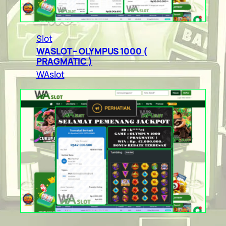
Slot
WASLOT – OLYMPUS 1000 (
PRAGMATIC )
WAslot