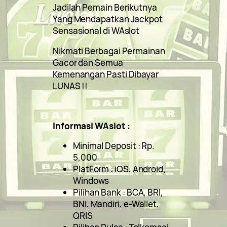
Jadilah Pemain Berikutnya
Yang Mendapatkan Jackpot
Sensasional di WAslot
Nikmati Berbagai Permainan
Gacor dan Semua
Kemenangan Pasti Dibayar
LUNAS !!
Informasi WAslot :
Minimal Deposit : Rp.
5,000
PlatForm : iOS, Android,
Windows
Pilihan Bank : BCA, BRI,
BNI, Mandiri, e-Wallet,
QRIS