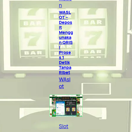
n
WASL
OT –
Depos
it
Mengg
unaka
n QRIS
|
Prose
s 1
Detik
Tanpa
Ribet
WAsl
ot
Slot