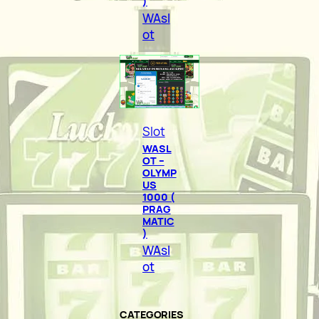
)
WAsl
ot
Slot
WASL
OT –
OLYMP
US
1000 (
PRAG
MATIC
)
WAsl
ot
CATEGORIES