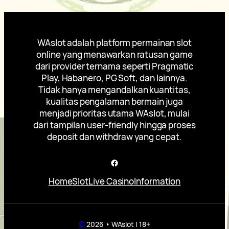
WAslot adalah platform permainan slot
online yang menawarkan ratusan game
dari provider ternama seperti Pragmatic
Play, Habanero, PG Soft, dan lainnya.
Tidak hanya mengandalkan kuantitas,
kualitas pengalaman bermain juga
menjadi prioritas utama WAslot, mulai
dari tampilan user-friendly hingga proses
deposit dan withdraw yang cepat.
Facebook
Home
Slot
Live Casino
Information
©
2026 • WAslot | 18+