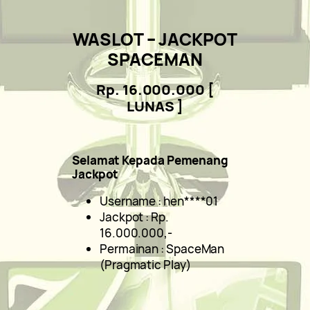
WASLOT – JACKPOT
SPACEMAN
Rp. 16.000.000 [
LUNAS ]
Selamat Kepada Pemenang
Jackpot
Username : hen****01
Jackpot : Rp.
16.000.000,-
Permainan : SpaceMan
(Pragmatic Play)