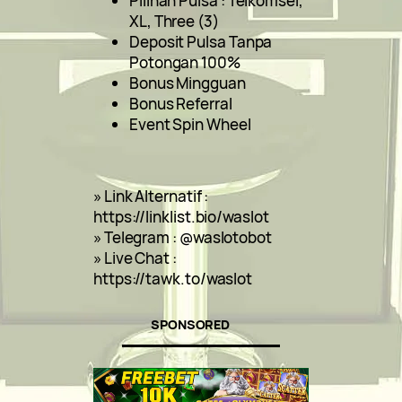
Pilihan Pulsa : Telkomsel,
XL, Three (3)
Deposit Pulsa Tanpa
Potongan 100%
Bonus Mingguan
Bonus Referral
Event Spin Wheel
» Link Alternatif :
https://linklist.bio/waslot
» Telegram : @waslotobot
» Live Chat :
https://tawk.to/waslot
SPONSORED