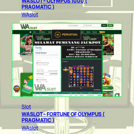
WASLOT – OLYMPUS 1000 (
PRAGMATIC )
WAslot
Slot
WASLOT – FORTUNE OF OLYMPUS (
PRAGMATIC )
WAslot