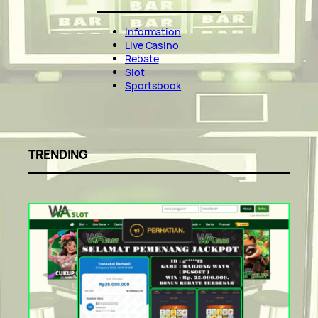
Information
Live Casino
Rebate
Slot
Sportsbook
TRENDING