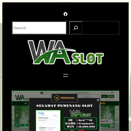
Skip
to
Facebook
content
S
e
a
r
c
h