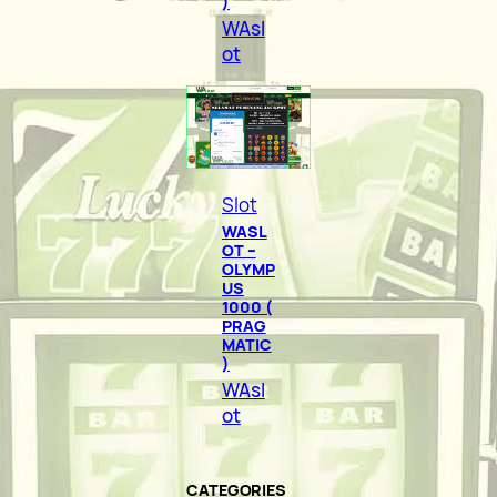
)
WAsl
ot
Slot
WASL
OT –
OLYMP
US
1000 (
PRAG
MATIC
)
WAsl
ot
CATEGORIES