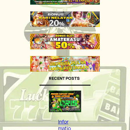
RECENT POSTS
Infor
matio