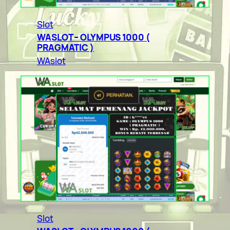
Slot
WASLOT – OLYMPUS 1000 (
PRAGMATIC )
WAslot
Slot