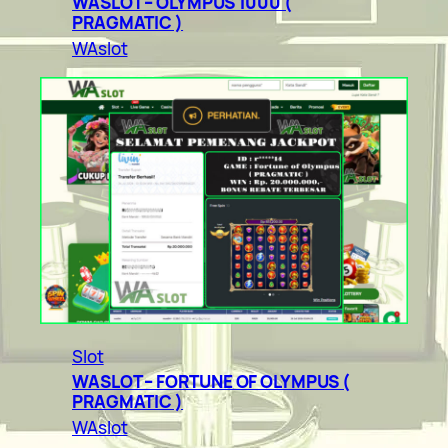
WASLOT – OLYMPUS 1000 (
PRAGMATIC )
WAslot
Slot
WASLOT – FORTUNE OF OLYMPUS (
PRAGMATIC )
WAslot