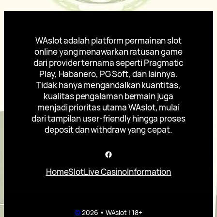
WAslot adalah platform permainan slot
online yang menawarkan ratusan game
dari provider ternama seperti Pragmatic
Play, Habanero, PG Soft, dan lainnya.
Tidak hanya mengandalkan kuantitas,
kualitas pengalaman bermain juga
menjadi prioritas utama WAslot, mulai
dari tampilan user-friendly hingga proses
deposit dan withdraw yang cepat.
Facebook
Home
Slot
Live Casino
Information
©
2026 • WAslot | 18+