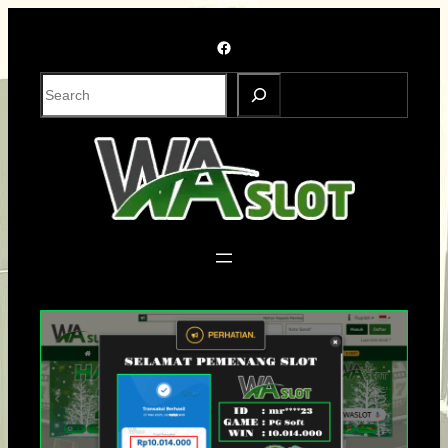
Skip
to
Facebook
content
S
e
a
r
c
h